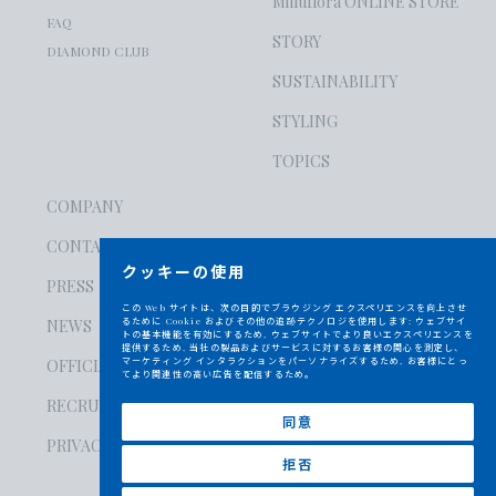
Milluflora ONLINE STORE
FAQ
STORY
DIAMOND CLUB
SUSTAINABILITY
STYLING
TOPICS
COMPANY
CONTACT
クッキーの使用
PRESS
この Web サイトは、次の目的でブラウジング エクスペリエンスを向上させ
るために Cookie およびその他の追跡テクノロジを使用します:
ウェブサイ
NEWS
トの基本機能を有効にするため
,
ウェブサイトでより良いエクスペリエンスを
提供するため
,
当社の製品およびサービスに対するお客様の関心を測定し、
マーケティング インタラクションをパーソナライズするため
,
お客様にとっ
OFFICIAL SNS
てより関連性の高い広告を配信するため
。
RECRUIT
同意
PRIVACY POLICY
拒否