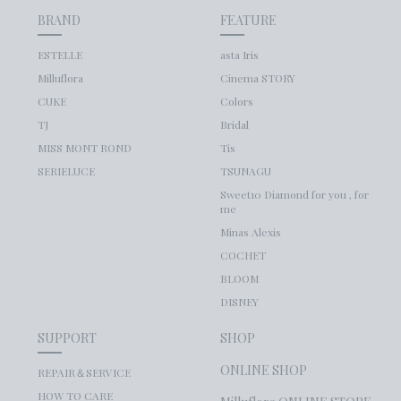
BRAND
FEATURE
ESTELLE
asta Iris
Milluflora
Cinema STORY
CUKE
Colors
TJ
Bridal
MISS MONT ROND
Tis
SERIELUCE
TSUNAGU
Sweet10 Diamond for you , for
me
Minas Alexis
COCHET
BLOOM
DISNEY
SUPPORT
SHOP
ONLINE SHOP
REPAIR＆SERVICE
HOW TO CARE