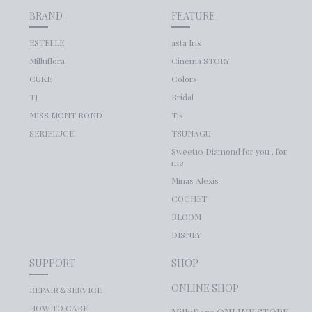
BRAND
FEATURE
ESTELLE
asta Iris
Milluflora
Cinema STORY
CUKE
Colors
TJ
Bridal
MISS MONT ROND
Tis
SERIELUCE
TSUNAGU
Sweet10 Diamond for you , for
me
Minas Alexis
COCHET
BLOOM
DISNEY
SUPPORT
SHOP
ONLINE SHOP
REPAIR＆SERVICE
HOW TO CARE