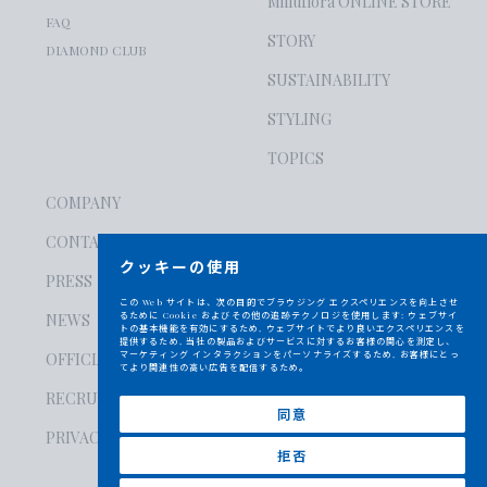
Milluflora ONLINE STORE
FAQ
STORY
DIAMOND CLUB
SUSTAINABILITY
STYLING
TOPICS
COMPANY
CONTACT
クッキーの使用
PRESS
この Web サイトは、次の目的でブラウジング エクスペリエンスを向上させ
るために Cookie およびその他の追跡テクノロジを使用します:
ウェブサイ
NEWS
トの基本機能を有効にするため
,
ウェブサイトでより良いエクスペリエンスを
提供するため
,
当社の製品およびサービスに対するお客様の関心を測定し、
マーケティング インタラクションをパーソナライズするため
,
お客様にとっ
OFFICIAL SNS
てより関連性の高い広告を配信するため
。
RECRUIT
同意
PRIVACY POLICY
拒否