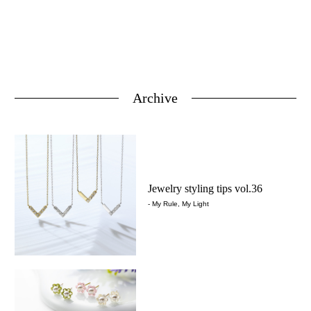
Archive
Jewelry styling tips vol.36
- My Rule, My Light