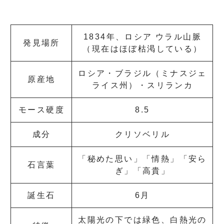
1834年、ロシア ウラル山脈
発見場所
（現在はほぼ枯渇している）
ロシア・ブラジル（ミナスジェ
原産地
ライス州）・スリランカ
モース硬度
8.5
成分
クリソベリル
「秘めた思い」「情熱」「安ら
石言葉
ぎ」「高貴」
誕生石
6月
太陽光の下では緑色、白熱光の