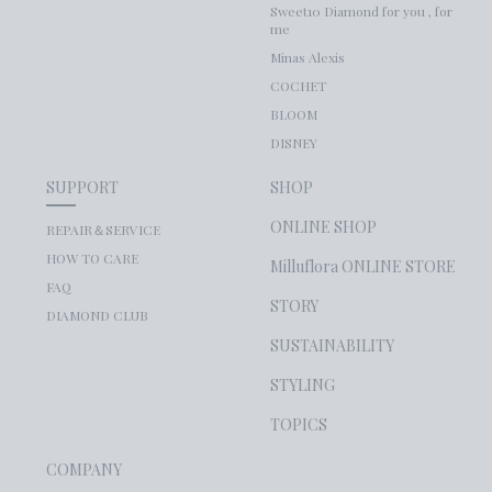
Sweet10 Diamond for you , for
me
Minas Alexis
COCHET
BLOOM
DISNEY
SUPPORT
SHOP
ONLINE SHOP
REPAIR＆SERVICE
HOW TO CARE
Milluflora ONLINE STORE
FAQ
STORY
DIAMOND CLUB
SUSTAINABILITY
STYLING
TOPICS
COMPANY