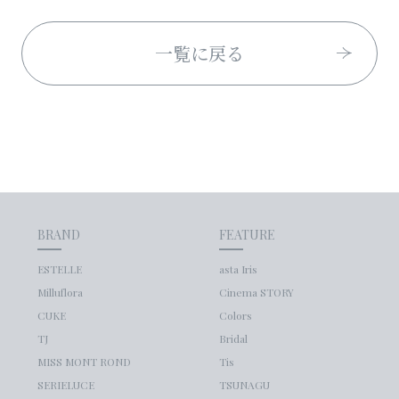
一覧に戻る
BRAND
FEATURE
ESTELLE
asta Iris
Milluflora
Cinema STORY
CUKE
Colors
TJ
Bridal
MISS MONT ROND
Tis
SERIELUCE
TSUNAGU